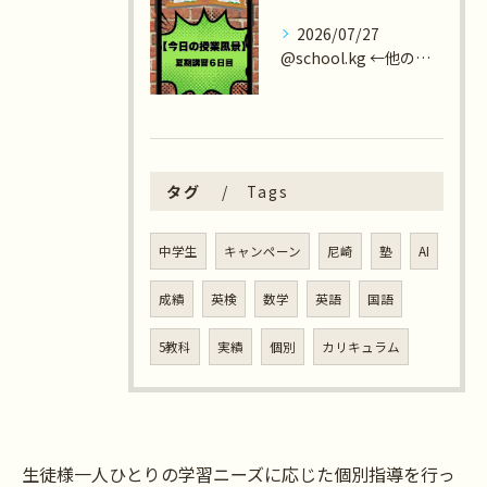
2026/07/27
@school.kg ←他の投稿も見てみる😄
タグ
Tags
中学生
キャンペーン
尼崎
塾
AI
成績
英検
数学
英語
国語
5教科
実績
個別
カリキュラム
生徒様一人ひとりの学習ニーズに応じた個別指導を行っ