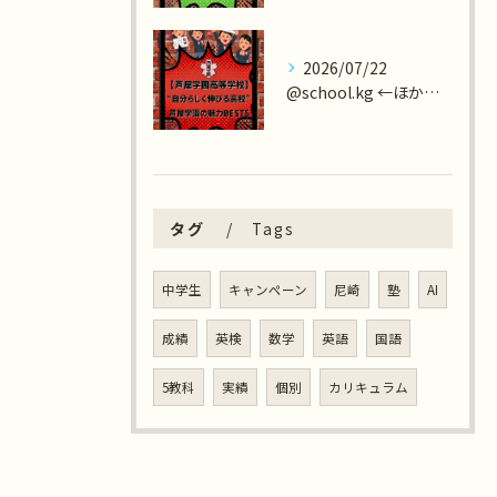
2026/07/22
@school.kg ←ほかの学校紹介もチェック😄
タグ
Tags
中学生
キャンペーン
尼崎
塾
AI
成績
英検
数学
英語
国語
5教科
実績
個別
カリキュラム