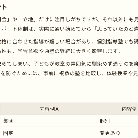
塾の見学で確認したい教室環境の特徴
ント
塾の講師や生徒対応を観察するコツ
料金」や「立地」だけに注目しがちですが、それ以外にも
塾見学で保護者が注意すべき落とし穴
サポート体制は、実際に通い始めてから「思っていたのと
塾の自習室や設備を比較するポイント
性格に合わせた指導が難しい場合があり、個別指導塾でも
中学生の塾選びで後悔しない秘訣
係性も、学習意欲や通塾の継続に大きく影響します。
中学生の塾選びで重視すべき要素一覧
決めてしまい、子どもが教室の雰囲気に馴染めず通うのを
塾選びで後悔した体験談から学ぶ教訓
らを防ぐためには、事前に複数の塾を比較し、体験授業や
塾選びに迷ったときの判断基準とは
塾の合格実績やサポート体制の見極め方
塾選びで親子の意見をすり合わせる方法
内容例A
内容例
塾を選ぶ際の失敗例と対策ポイント
よくある塾選び失敗例とその原因一覧
集団
個別
塾選びで陥りやすい落とし穴とは
固定
変更あり