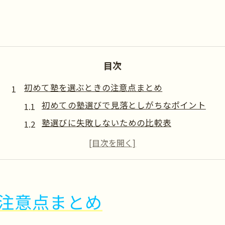
目次
初めて塾を選ぶときの注意点まとめ
初めての塾選びで見落としがちなポイント
塾選びに失敗しないための比較表
塾の雰囲気や指導方法の違いを知る
塾の体験や見学で注目すべき点とは
親子で考える塾選びの不安解消法
塾見学で押さえたいチェックリスト
注意点まとめ
塾見学時に聞くべき重要な質問集