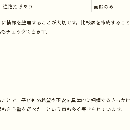
失敗しない塾選びのための対策法
進路指導あり
面談のみ
塾の費用や追加料金に注意する理由
とに情報を整理することが大切です。比較表を作成するこ
塾の口コミや評判を正しく活用するコツ
素もチェックできます。
塾初体験の不安を減らす方法とは
塾初めてでも安心できる準備リスト
塾初体験の緊張を和らげる声かけ術
塾に初めて通う子どもの気持ちを理解する
塾通いが怖いと感じる理由と克服法
塾初日をスムーズに迎えるためのコツ
避けたい塾の特徴を正しく見極める
ることで、子どもの希望や不安を具体的に把握するきっか
入ってはいけない塾の特徴一覧
最も合う塾を選べた」という声も多く寄せられています。
塾講師の対応で注意すべきポイント
塾に行かない方がいいと言われる理由とは