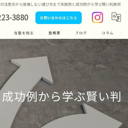
塾の注意点から後悔しない選び方まで失敗例と成功例から学ぶ賢い判断術
223-3880
お問い合わせはこちら
当塾を知る
塾概要
ブログ
コラム
小学生
中学生
高校生
受験
と成功例から学ぶ賢い判
テスト対策