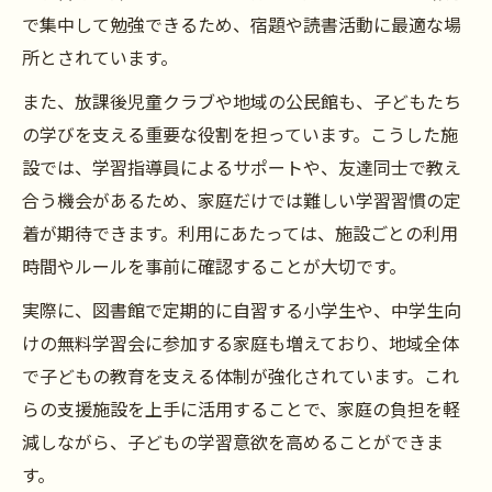
子どもの教育に最適な自習室活用法
で集中して勉強できるため、宿題や読書活動に最適な場
自習室がもたらす集中力アップの秘訣
所とされています。
無料自習室利用時の注意点とマナー
また、放課後児童クラブや地域の公民館も、子どもたち
尼崎市で選ぶ理想の勉強スペース事情
の学びを支える重要な役割を担っています。こうした施
設では、学習指導員によるサポートや、友達同士で教え
勉強スペース選びに役立つ比較ポイント
合う機会があるため、家庭だけでは難しい学習習慣の定
子どもの教育に向いた学習場所の特徴
着が期待できます。利用にあたっては、施設ごとの利用
自宅外学習が叶うおすすめスポット
時間やルールを事前に確認することが大切です。
静かな環境で集中できる勉強スペース
実際に、図書館で定期的に自習する小学生や、中学生向
勉強スペース活用による教育効果
けの無料学習会に参加する家庭も増えており、地域全体
自宅外学習で子どもの自主性を伸ばす
で子どもの教育を支える体制が強化されています。これ
自宅外学習を成功させるポイント一覧
らの支援施設を上手に活用することで、家庭の負担を軽
自主性を育む学習スタイルの工夫
減しながら、子どもの学習意欲を高めることができま
子どもの教育力を高める外学習の実践
す。