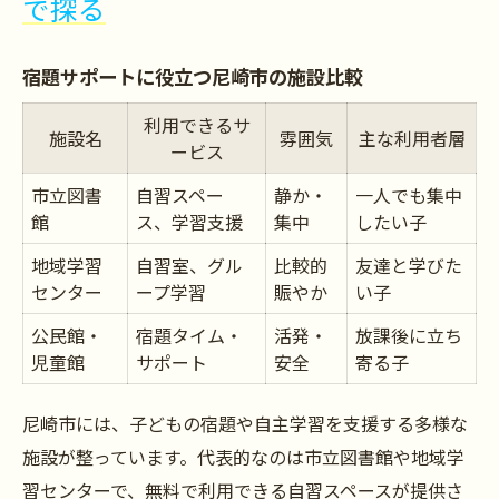
で探る
宿題サポートに役立つ尼崎市の施設比較
利用できるサ
施設名
雰囲気
主な利用者層
ービス
市立図書
自習スペー
静か・
一人でも集中
館
ス、学習支援
集中
したい子
地域学習
自習室、グル
比較的
友達と学びた
センター
ープ学習
賑やか
い子
公民館・
宿題タイム・
活発・
放課後に立ち
児童館
サポート
安全
寄る子
尼崎市には、子どもの宿題や自主学習を支援する多様な
施設が整っています。代表的なのは市立図書館や地域学
習センターで、無料で利用できる自習スペースが提供さ