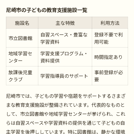
家庭での宿題習慣づくりのコツ
尼崎市の子どもの教育支援施設一覧
忙しい家庭でもできる学習時間確保術
施設名
主な特徴
利用方法
宿題が苦手な子どもの教育サポート術
自習スペース・豊富な
登録不要で利
宿題時間を楽しくする工夫とヒント
市立図書館
学習資料
用可能
子どもの教育を支える地域の取り組み
地域学習セ
学習支援プログラム・
時間指定あり
地域で行われる子どもの教育支援活動一覧
ンター
資料提供
教育イベントがもたらす学びの広がり
放課後児童
事前登録が必
学習指導員のサポート
子どもの教育を地域で支える仕組み
クラブ
要
保護者同士の交流による学習支援
尼崎市では、子どもの学習や宿題をサポートするさまざ
地域ボランティアによる教育サポート
まな教育支援施設が整備されています。代表的なものと
無料自習室活用で学習習慣を育てる
して、市立図書館や地域学習センターが挙げられ、これ
尼崎市内の無料自習室徹底比較表
らは自習スペースや学習資料の提供を通じて子どもの自
自習室利用で身につく学習習慣
主学習を後押ししています。特に図書館は、静かな環境