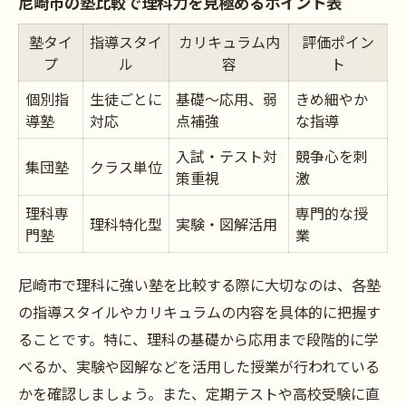
尼崎市の塾比較で理科力を見極めるポイント表
尼崎の理科塾環境と塾の特徴比較表
塾タイ
指導スタイ
カリキュラム内
評価ポイン
理科力アップに最適な塾の指導法とは
プ
ル
容
ト
学習環境で差がつく理科塾の選び方
個別指
生徒ごとに
基礎～応用、弱
きめ細やか
理科が苦手な子どもに合う塾の条件
導塾
対応
点補強
な指導
塾ごとのサポート体制を徹底比較
入試・テスト対
競争心を刺
集団塾
クラス単位
子どもの性格に合う理科専門塾の探し方
策重視
激
性格別に見る理科塾の選び方早見表
理科専
専門的な授
理科特化型
実験・図解活用
子どもの個性に合わせた塾選びのコツ
門塾
業
理科専門塾が向いているタイプとは
尼崎市で理科に強い塾を比較する際に大切なのは、各塾
親子で考える理科塾選びのポイント
の指導スタイルやカリキュラムの内容を具体的に把握す
塾の雰囲気が子どもに与える影響
ることです。特に、理科の基礎から応用まで段階的に学
受験対策で理科強化を目指すなら
べるか、実験や図解などを活用した授業が行われている
受験対策向け理科塾の指導内容比較
かを確認しましょう。また、定期テストや高校受験に直