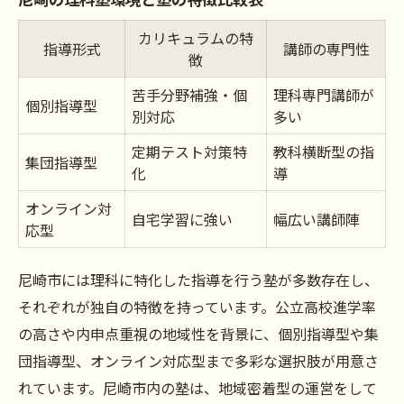
カリキュラムの特
指導形式
講師の専門性
徴
苦手分野補強・個
理科専門講師が
個別指導型
別対応
多い
定期テスト対策特
教科横断型の指
集団指導型
化
導
オンライン対
自宅学習に強い
幅広い講師陣
応型
尼崎市には理科に特化した指導を行う塾が多数存在し、
それぞれが独自の特徴を持っています。公立高校進学率
の高さや内申点重視の地域性を背景に、個別指導型や集
団指導型、オンライン対応型まで多彩な選択肢が用意さ
れています。尼崎市内の塾は、地域密着型の運営をして