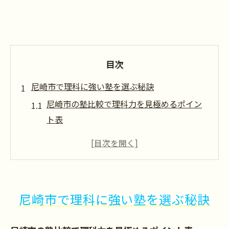
目次
尼崎市で理科に強い塾を選ぶ秘訣
尼崎市の塾比較で理科力を見極めるポイン
ト表
理科に強い塾を探すなら押さえたい特徴
塾選びで失敗しないための注意点
理科専門指導がある塾のメリットを解説
尼崎市で理科対応塾を選ぶ際のチェックリ
尼崎市で理科に強い塾を選ぶ秘訣
スト
理科力アップに適した尼崎の塾環境