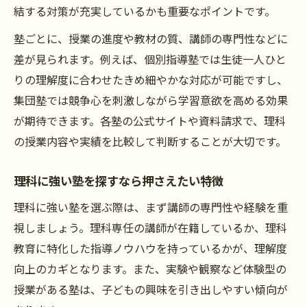
理科強化に適した塾の選び方ガイド
結する対策が充実しているかも重要なポイントです。
入試に強い塾の理科対策法とは
塾ごとに、授業の進度や教材の質、講師の専門性などに
理科苦手克服のための塾活用術
差が見られます。例えば、個別指導塾では生徒一人ひと
受験直前でも伸びる塾の特徴
りの理解度に合わせたきめ細やかな対応が可能ですし、
集団塾では競争心を刺激しながら学習意欲を高める効果
個別指導が理科学習に与える効果とは
が期待できます。各塾の公式サイトや資料請求で、理科
個別指導塾と集団塾の理科指導比較表
の授業内容や実績を比較して判断することが大切です。
個別指導で理科が伸びる理由
理科苦手克服に個別指導が有効な場面
理科に強い塾を探すなら押さえたい特徴
子どもに合う指導スタイルの見極め方
理科に強い塾を選ぶ際は、まず講師の専門性や経験を重
個別指導塾のメリット・デメリット
視しましょう。理科専任の講師が在籍しているか、理科
失敗しない塾選びのポイントを徹底解説
教育に特化した指導ノウハウを持っているかが、理解度
尼崎市の塾選び失敗例と成功例一覧
向上のカギとなります。また、実験や観察など体験型の
塾選びで避けたい理科指導の落とし穴
授業がある塾は、子どもの興味を引き出しやすい傾向が